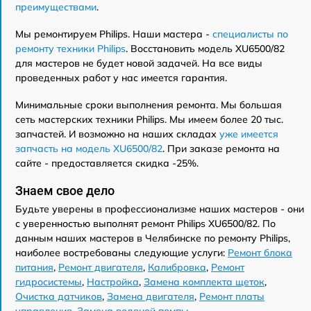
преимуществами
.
Мы ремонтируем Philips. Наши мастера -
специалисты по
ремонту техники Philips
. Восстановить модель XU6500/82
для мастеров не будет новой задачей. На все виды
проведенных работ у нас имеется гарантия.
Минимальные сроки выполнения ремонта. Мы большая
сеть мастерских техники Philips. Мы имеем более 20 тыс.
запчастей. И возможно на наших складах
уже имеется
запчасть на модель XU6500/82
. При заказе ремонта на
сайте - предоставляется скидка -25%.
Знаем свое дело
Будьте уверены в профессионализме наших мастеров - они
с уверенностью выполнят ремонт Philips XU6500/82. По
данным наших мастеров в Челябинске по ремонту Philips,
наиболее востребованы следующие услуги:
Ремонт блока
питания
,
Ремонт двигателя
,
Калибровка
,
Ремонт
гидросистемы
,
Настройка
,
Замена комплекта щеток
,
Очистка датчиков
,
Замена двигателя
,
Ремонт платы