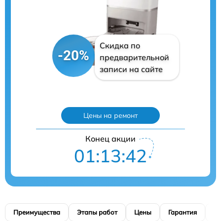
Скидка по
-20%
предварительной
записи на сайте
Цены на ремонт
Конец акции
01:13:41
Преимущества
Этапы работ
Цены
Гарантия
М