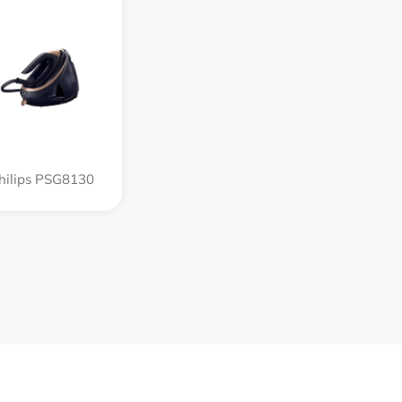
hilips PSG8130