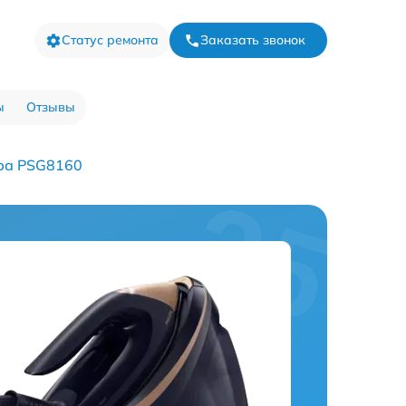
Статус ремонта
Заказать звонок
ы
Отзывы
ра PSG8160