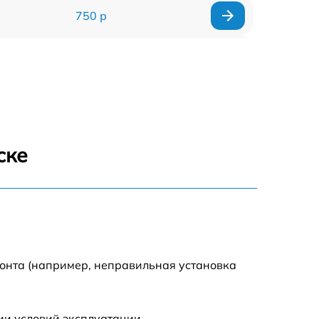
750 р
590 р
590 р
1500 р
ске
550 р
450 р
500 р
монта (например, неправильная установка
590 р
ии условий эксплуатации.