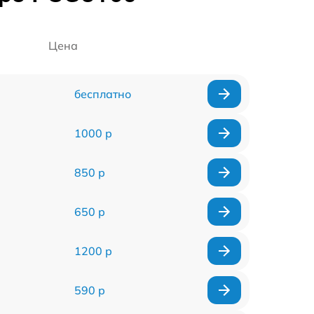
Цена
бесплатно
1000 р
850 р
650 р
1200 р
590 р