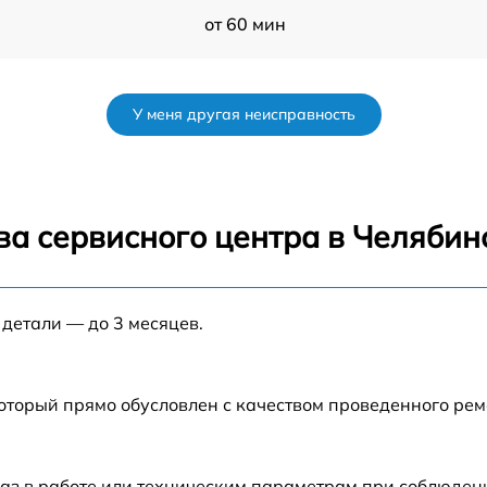
от 60 мин
от 60 мин
У меня другая неисправность
от 60 мин
от 60 мин
ва сервисного центра в Челябин
от 60 мин
 детали — до 3 месяцев.
от 60 мин
от 60 мин
который прямо обусловлен с качеством проведенного ре
от 60 мин
аз в работе или техническим параметрам при соблюден