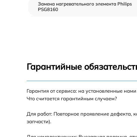
Замена нагревательного элемента Philips
PSG8160
Замена пароклапана Philips PSG8160
Замена клапана давления Philips PSG8160
Чистка системы генерации пара Philips
PSG8160
Гарантийные обязательст
Профилактическая чистка Philips PSG8160
Корпусный ремонт (замена резинок,
Гарантия от сервиса: на установленные нами
креплений, кнопок) Philips PSG8160
Что считается гарантийным случаем?
Очистка подошвы утюга Philips PSG8160
Для работ: Повторное проявление дефекта, 
запчасти).
Замена шнура питания Philips PSG8160
Для комплектующих: Внезапная поломка, отк