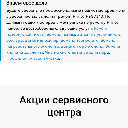
Знаем свое дело
Будьте уверены в профессионализме наших мастеров - они
с уверенностью выполнят ремонт Philips PSG7140. По
данным наших мастеров в Челябинске по ремонту Philips,
наиболее востребованы следующие услуги:
Ремонт
материнской платы
,
Замена помпы
,
Заменить уплотнитель
бойлера
,
Заменить бойлер
,
Замена термостата
,
Замена
нагревательного элемента
,
Замена пароклапана
,
Замена
клапана давления
,
Чистка системы генерации пара
,
Профилактическая чистка
.
Акции сервисного
центра