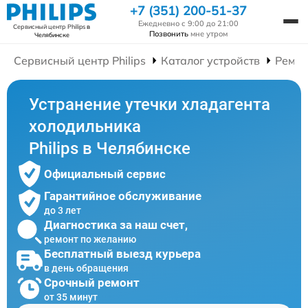
+7 (351) 200-51-37
Ежедневно с 9:00 до 21:00
Сервисный центр Philips
в
Позвонить
мне утром
Челябинске
Сервисный центр Philips
Каталог устройств
Ремон
Устранение утечки хладагента
холодильника
Philips в Челябинске
Официальный сервис
Гарантийное обслуживание
до 3 лет
Диагностика за наш счет,
ремонт по желанию
Бесплатный выезд курьера
в день обращения
Срочный ремонт
от 35 минут