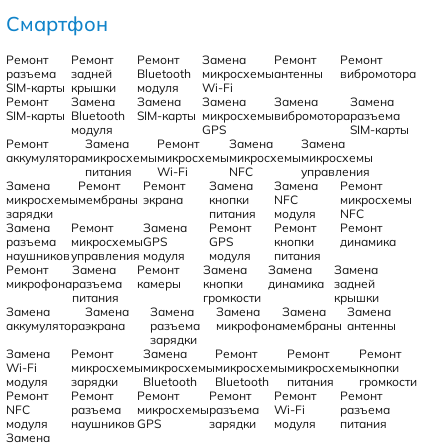
Смартфон
Ремонт
Ремонт
Ремонт
Замена
Ремонт
Ремонт
разъема
задней
Bluetooth
микросхемы
антенны
вибромотора
SIM-карты
крышки
модуля
Wi-Fi
Ремонт
Замена
Замена
Замена
Замена
Замена
SIM-карты
Bluetooth
SIM-карты
микросхемы
вибромотора
разъема
модуля
GPS
SIM-карты
Ремонт
Замена
Ремонт
Замена
Замена
аккумулятора
микросхемы
микросхемы
микросхемы
микросхемы
питания
Wi-Fi
NFC
управления
Замена
Ремонт
Ремонт
Замена
Замена
Ремонт
микросхемы
мембраны
экрана
кнопки
NFC
микросхемы
зарядки
питания
модуля
NFC
Замена
Ремонт
Замена
Ремонт
Ремонт
Ремонт
разъема
микросхемы
GPS
GPS
кнопки
динамика
наушников
управления
модуля
модуля
питания
Ремонт
Замена
Ремонт
Замена
Замена
Замена
микрофона
разъема
камеры
кнопки
динамика
задней
питания
громкости
крышки
Замена
Замена
Замена
Замена
Замена
Замена
аккумулятора
экрана
разъема
микрофона
мембраны
антенны
зарядки
Замена
Ремонт
Замена
Ремонт
Ремонт
Ремонт
Wi-Fi
микросхемы
микросхемы
микросхемы
микросхемы
кнопки
модуля
зарядки
Bluetooth
Bluetooth
питания
громкости
Ремонт
Ремонт
Ремонт
Ремонт
Ремонт
Ремонт
NFC
разъема
микросхемы
разъема
Wi-Fi
разъема
модуля
наушников
GPS
зарядки
модуля
питания
Замена