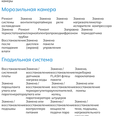
камеры
Морозильная камера
Ремонт
Замена
Замена
Замена
Замена
Замена
системы
вентилятора
таймера
реле
нагревателя
мотор-
охлаждения
испарителя
компрессора
Замена
Ремонт
Ремонт
Заправка
Замена
термостата
капиллярной
электропроводки
фреоном
термодатчика
трубки
Восстановление
Замена
Замена
после
дисплея
панели
попадания
(экрана)
управления
влаги
Гладильная система
Восстановление
Замена /
Замена /
Замена,
системной
восстановление
восстановление
переборка
платы
датчиков
FLASH флеш
пароклапана
нагрева воды
памяти
Замена
Замена /
Замена /
Замена или
парошланга
восстановление
восстановление
восстановление
утюга или
терморегулятора
уплотнителей,
помпы
парогенератора
утюга или
колец,
парогенератора
штуцеров
Замена /
Замена или
Замена /
Замена /
восстановление
восстановление
восстановление
восстановление
подошвы
контроллера
мощности
тена, подошвы,
питания
подачи пара
нагревательного
элемента