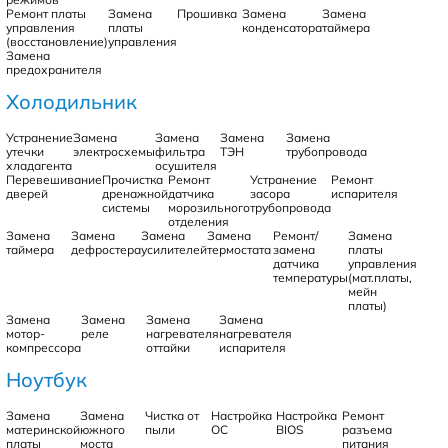
Ремонт платы
Замена
Прошивка
Замена
Замена
управления
платы
конденсатора
таймера
(восстановление)
управления
Замена
предохранителя
Холодильник
Устранение
Замена
Замена
Замена
Замена
утечки
электросхемы
фильтра
ТЭН
трубопровода
хладагента
осушителя
Перевешивание
Прочистка
Ремонт
Устранение
Ремонт
дверей
дренажной
датчика
засора
испарителя
системы
морозильного
трубопровода
отделения
Замена
Замена
Замена
Замена
Ремонт/
Замена
таймера
дефростера
усилителей
термостата
замена
платы
датчика
управления
температуры
(мат.платы,
мейн
платы)
Замена
Замена
Замена
Замена
мотор-
реле
нагревателя
нагревателя
компрессора
оттайки
испарителя
Ноутбук
Замена
Замена
Чистка от
Настройка
Настройка
Ремонт
материнской
южного
пыли
ОС
BIOS
разъема
платы
моста
питания