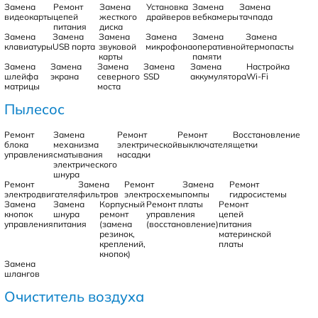
Замена
Ремонт
Замена
Установка
Замена
Замена
видеокарты
цепей
жесткого
драйверов
вебкамеры
тачпада
питания
диска
Замена
Замена
Замена
Замена
Замена
Замена
клавиатуры
USB порта
звуковой
микрофона
оперативной
термопасты
карты
памяти
Замена
Замена
Замена
Замена
Замена
Настройка
шлейфа
экрана
северного
SSD
аккумулятора
Wi-Fi
матрицы
моста
Пылесос
Ремонт
Замена
Ремонт
Ремонт
Восстановление
блока
механизма
электрической
выключателя
щетки
управления
сматывания
насадки
электрического
шнура
Ремонт
Замена
Ремонт
Замена
Ремонт
электродвигателя
фильтров
электросхемы
помпы
гидросистемы
Замена
Замена
Корпусный
Ремонт платы
Ремонт
кнопок
шнура
ремонт
управления
цепей
управления
питания
(замена
(восстановление)
питания
резинок,
материнской
креплений,
платы
кнопок)
Замена
шлангов
Очиститель воздуха