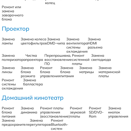
колец
Ремонт или
замена
заварочного
блока
Проектор
Замена
Замена колеса
Замена
Замена
Замена
лампы
цветофильтров
DMD-чипа
вентилятора
HDMI
системы
разъема
охлаждения
Замена
Чистка
Перепрошивка,
Ремонт
Замена
поляризатора
проектора
восстановление
системной
светодиода
ПО
платы
Замена
Замена
Ремонт
Замена
Замена
Замена
линзы
блока
блока
блока
матрицы
материнской
розжига
управления
питания
платы
Ремонт
Замена
системы
балластера
охлаждения
Домашний кинотеатр
Ремонт
Замена
Ремонт платы
Ремонт
Ремонт
Замена
блока
динамика
управления
звуковой
SD/DVD-
кнопок
питания
(восстановление)
платы
Rom
управления
Замена
Замена
Ремонт
предохранителя
регуляторов
Bluetooth-
систем