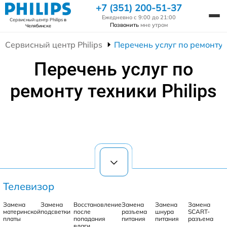
+7 (351) 200-51-37
Ежедневно с 9:00 до 21:00
Сервисный центр Philips
в
Позвонить
мне утром
Челябинске
Сервисный центр Philips
Перечень услуг по ремонту т
Перечень услуг по
ремонту техники Philips
Телевизор
Замена
Замена
Восстановление
Замена
Замена
Замена
материнской
подсветки
после
разъема
шнура
SCART-
платы
попадания
питания
питания
разъема
влаги