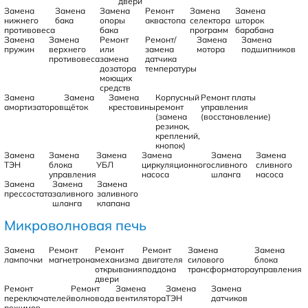
двери
Замена
Замена
Замена
Ремонт
Замена
Замена
нижнего
бака
опоры
аквастопа
селектора
шторок
противовеса
бака
программ
барабана
Замена
Замена
Ремонт
Ремонт/
Замена
Замена
пружин
верхнего
или
замена
мотора
подшипников
противовеса
замена
датчика
дозатора
температуры
моющих
средств
Замена
Замена
Замена
Корпусный
Ремонт платы
амортизаторов
щёток
крестовины
ремонт
управления
(замена
(восстановление)
резинок,
креплений,
кнопок)
Замена
Замена
Замена
Замена
Замена
Замена
ТЭН
блока
УБЛ
циркуляционного
сливного
сливного
управления
насоса
шланга
насоса
Замена
Замена
Замена
прессостата
заливного
заливного
шланга
клапана
Микроволновая печь
Замена
Ремонт
Ремонт
Ремонт
Замена
Замена
лампочки
магнетрона
механизма
двигателя
силового
блока
открывания
поддона
трансформатора
управления
двери
Ремонт
Ремонт
Замена
Замена
Замена
переключателей
волновода
вентилятора
ТЭН
датчиков
режимов