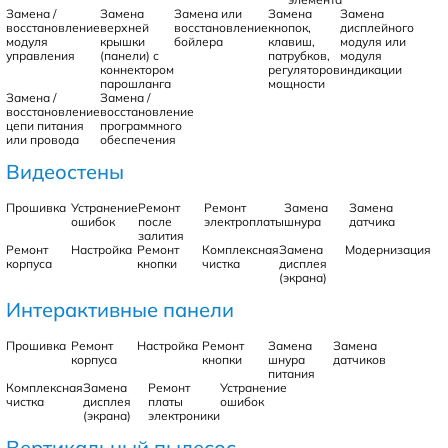
Замена /
Замена
Замена или
Замена
Замена
восстановление
верхней
восстановление
кнопок,
дисплейного
модуля
крышки
бойлера
клавиш,
модуля или
управления
(панели) с
патрубков,
модуля
коннектором
регуляторов
индикации
парошланга
мощности
Замена /
Замена /
восстановление
восстановление
цепи питания
программного
или провода
обеспечения
Видеостены
Прошивка
Устранение
Ремонт
Ремонт
Замена
Замена
ошибок
после
электроплаты
шнура
датчика
залития
Ремонт
Настройка
Ремонт
Комплексная
Замена
Модернизация
корпуса
кнопки
чистка
дисплея
(экрана)
Интерактивные панели
Прошивка
Ремонт
Настройка
Ремонт
Замена
Замена
корпуса
кнопки
шнура
датчиков
питания
Комплексная
Замена
Ремонт
Устранение
чистка
дисплея
платы
ошибок
(экрана)
электроники
Вертикальный пылесос