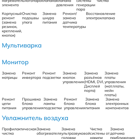
нагревательного
пароклапана
клапана
системы
чистка
элемента
давления
генерации
пара
Корпусный
Очистка
Замена
Ремонт/
Восстановление
ремонт
подошвы
шнура
замена
электроклапана
(замена
утюга
питания
датчика
резинок,
температуры
креплений,
кнопок)
Мультиварка
Монитор
Замена
Ремонт
Ремонт
Замена
Замена
Замена
матрицы
инвертора
подсветки
кнопок
разъёмов
платы
управления
(HDMI, DVI,
управления
Дисплей
(мат.платы,
порта)
мейн
платы)
Ремонт
Прошивка
Замена
Ремонт
Замена
Замена
цепи
блока
лампы
блока
блока
электронных
питания
управления
подсветки
управления
питания
компонентов
Увлажнитель воздуха
Профилактическая
Замена
Замена
Чистка
Замена
чистка
обогревателя
ультразвуковой
системы от
датчика
головки
накипи
приближения