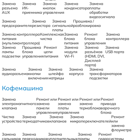
Замена
Замена
Замена
Замена
Замена
разъема
ИК-
кнопок
конденсатора
платы
AUX
приемника
управления
обработки
видеосигнала
Замена
Замена
Замена
Прошивка /
предохранителя
резистора
сигнальной
разблокировка
платы
Замена контроллера
Комплексная
Замена
Ремонт
Замена
питания
чистка
блока
блока
контроллера
(мультиконтроллера)
питания
управления
Замена
Прошивка
Ремонт
Замена
Замена
Замена
лампы
блока
цепи
модуля
разъёмов
USB порта
подсветки
управления
питания
Wi-Fi
(HDMI, DVI,
Дисплей
порта)
Замена
Замена
Замена
Замена
Замена
аудиоразъема
кнопки
шлейфа
корпуса
трансформаторов
включения
матрицы
подсветки
Кофемашина
Замена
Ремонт или
Ремонт или
Ремонт или
Ремонт
электромагнитного
замена
замена
замена
привода
клапана
панели
платы
термоблока
варочного
управления
управления
блока
Чистка
Замена
Замена
Замена
Ремонт
устройства
термодатчиков
клапанов
микропереключателей
или
замена
флоуметра
Замена
Замена
Замена
Замена
Ремонт
сальников
переходников
уплотнительных
помпы
гидросистемы