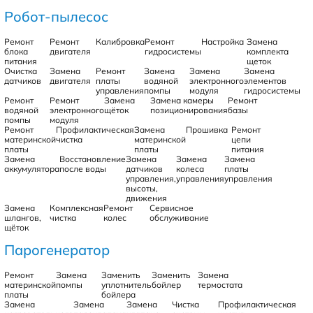
Робот-пылесос
Ремонт
Ремонт
Калибровка
Ремонт
Настройка
Замена
блока
двигателя
гидросистемы
комплекта
питания
щеток
Очистка
Замена
Ремонт
Замена
Замена
Замена
датчиков
двигателя
платы
водяной
электронного
элементов
управления
помпы
модуля
гидросистемы
Ремонт
Ремонт
Замена
Замена камеры
Ремонт
водяной
электронного
щёток
позиционирования
базы
помпы
модуля
Ремонт
Профилактическая
Замена
Прошивка
Ремонт
материнской
чистка
материнской
цепи
платы
платы
питания
Замена
Восстановление
Замена
Замена
Замена
аккумулятора
после воды
датчиков
колеса
платы
управления,
управления
управления
высоты,
движения
Замена
Комплексная
Ремонт
Сервисное
шлангов,
чистка
колес
обслуживание
щёток
Парогенератор
Ремонт
Замена
Заменить
Заменить
Замена
материнской
помпы
уплотнитель
бойлер
термостата
платы
бойлера
Замена
Замена
Замена
Чистка
Профилактическая