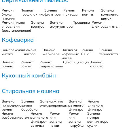
Ремонт
Полная
Замена
Ремонт
Ремонт
Замена
блока
профилактика
фильтров
привода
помпы
комплекта
питания
щеток
Ремонт платы
Замена
Замена
Прошивка
Ремонт
управления
корпуса
аккумулятора
электродвигателя
(восстановление)
Кофеварка
Комплексная
Ремонт
Замена
Чистка от
Замена
Замена
чистка
насоса
жерновов
кофейных
ТЭНа
термостата
масел
Замена
Ремонт
Ремонт
Декальцинация
Замена
помпы
помпы
гидросистемы
клапана
Кухонный комбайн
Стиральная машина
Замена
Замена
Замена жгута
Замена
Чистка
приводного
шкива
электропроводки
сетевого
сливного
ремня
барабана
фильтра
фильтра
Чистка
Чистка
Ремонт
Ремонт
Замена
разбрызгивателя
заливного
или
или
мотора
фильтра-
замена
замена
вентилятора
сеточки
петли
патрубка
сушки